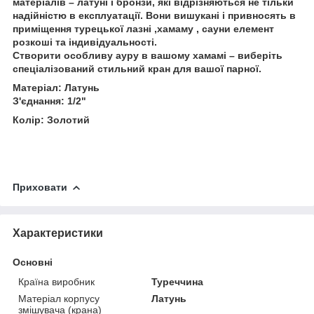
матеріалів – латуні і бронзи, які відрізняються не тільки
надійністю в експлуатації. Вони вишукані і привносять в
приміщення турецької лазні ,хамаму , сауни елемент
розкоші та індивідуальності.
Створити особливу ауру в вашому хамамі – виберіть
спеціалізований стильний кран для вашої парної.
Матеріал: Латунь
З'єднання: 1/2"
Колір: Золотий
Приховати
Характеристики
Основні
Країна виробник
Туреччина
Матеріал корпусу
Латунь
змішувача (крана)