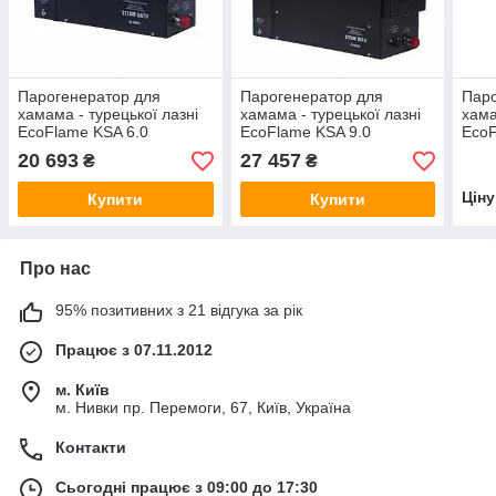
Парогенератор для
Парогенератор для
Паро
хамама - турецької лазні
хамама - турецької лазні
хама
EcoFlame KSA 6.0
EcoFlame KSA 9.0
EcoF
кноп
20 693
27 457
₴
₴
Цін
Купити
Купити
Про нас
95% позитивних з 21 відгука за рік
Працює з 07.11.2012
м. Київ
м. Нивки пр. Перемоги, 67, Київ, Україна
Контакти
Сьогодні працює з 09:00 до 17:30