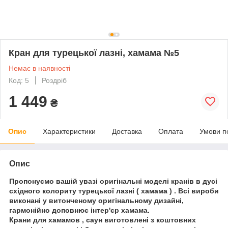
Кран для турецької лазні, хамама №5
Немає в наявності
Код: 5
Роздріб
1 449
₴
Опис
Характеристики
Доставка
Оплата
Умови п
Опис
Пропонуємо вашій увазі оригінальні моделі кранів в дусі
східного колориту турецької лазні ( хамама ) . Всі вироби
виконані у витонченому оригінальному дизайні,
гармонійно доповнює інтер'єр хамама.
Крани для хамамов , саун виготовлені з коштовних