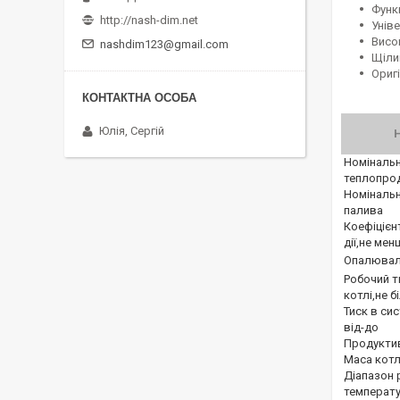
Функ
http://nash-dim.net
Унів
Висок
nashdim123@gmail.com
Щіли
Ориг
Юлія, Сергій
Номіналь
теплопрод
Номінальн
палива
Коефіцієн
дії,не мен
Опалювал
Робочий т
котлі,не 
Тиск в сис
від-до
Продуктив
Маса кот
Діапазон 
температу