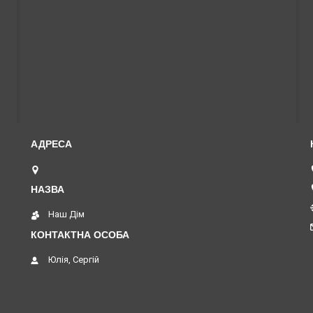
м. Нивки пр. Перемоги, 67, Київ, Україна
Наш Дім
Юлія, Сергій