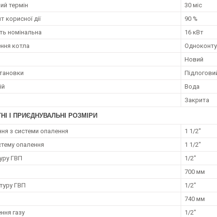
ий термін
30 міс
т корисної дії
90 %
ть номінальна
16 кВт
ння котла
Одноконту
Новий
становки
Підлогови
ій
Вода
и
Закрита
НІ І ПРИЄДНУВАЛЬНІ РОЗМІРИ
ня з системи опалення
1 1/2"
истему опалення
1 1/2"
туру ГВП
1/2"
700 мм
нтуру ГВП
1/2"
740 мм
ння газу
1/2"