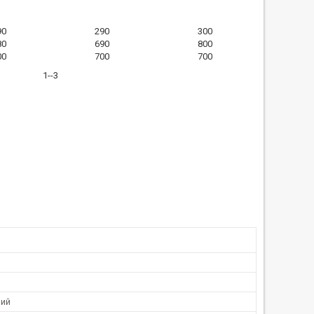
90
290
300
80
690
800
00
700
700
1--3
ний