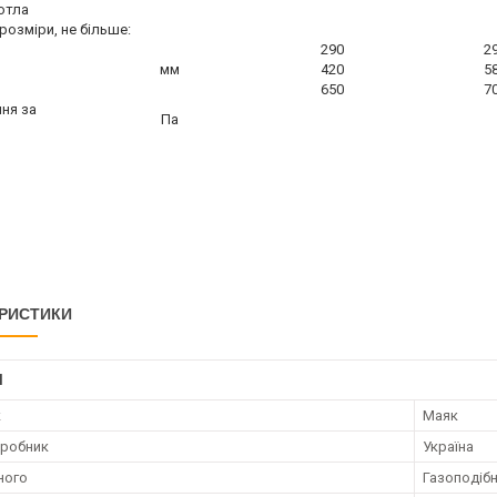
котла
розміри, не більше:
290
2
мм
420
5
650
7
ня за
Па
РИСТИКИ
І
к
Маяк
иробник
Україна
ного
Газоподіб