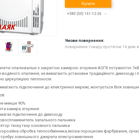
Купити
+380 (50) 161-12-26
повернення товару протягом 14 днів
з
апетні опалювальні з закритою камерою згоряння АОГВ потужністю 7кВт
 водяного опалення, не вимагають установки традиційного димоходу і 
ю циркуляцією теплоносія.
имагають підключення до електричної мережі, монтується біля зовнішнь
ті
не менше 90%
ита камера згоряння
имагає підключення до димоходу
овоспламенитель запального пальника
лятор тиску газу основного пальника
корозійна обробка теплообмінника,якісна порошкове фарбування, суча
отребує зовнішнього джерела електроживлення