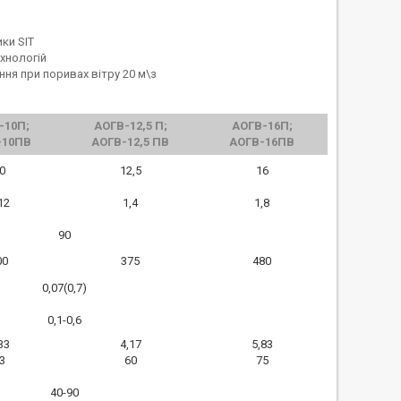
ки SIT
хнологій
ня при поривах вітру 20 м\з
-10П;
АОГВ-12,5 П;
АОГВ-16П;
-10ПВ
АОГВ-12,5 ПВ
АОГВ-16ПВ
0
12,5
16
12
1,4
1,8
90
00
375
480
0,07(0,7)
0,1-0,6
33
4,17
5,83
3
60
75
40-90