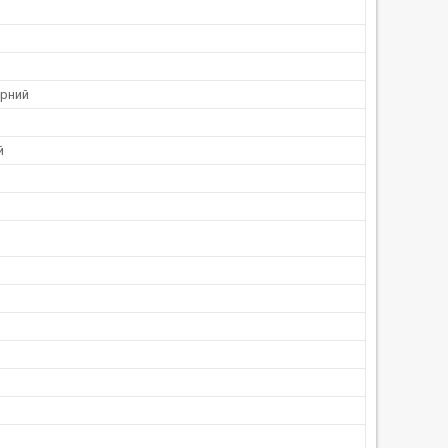
рний
й