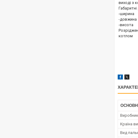
виході з 
Габаритні 
-ширина
-довжина
-висота
Розріджен
котлом
ХАРАКТЕ
ОСНОВН
Виробни
Країна в
Вид паль