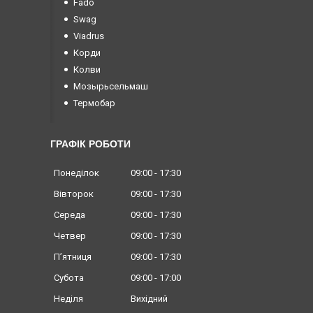
Fado
Swag
Viadrus
Корди
Колви
Мозырьсельмаш
Термобар
ГРАФІК РОБОТИ
Понеділок
09:00
17:30
Вівторок
09:00
17:30
Середа
09:00
17:30
Четвер
09:00
17:30
Пʼятниця
09:00
17:30
Субота
09:00
17:00
Неділя
Вихідний