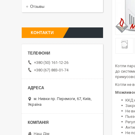
Отзывы
КОНТАКТИ
+380 (50) 161-12-26
Котли пар
+380 (67) 883-01-74
до системи
примусово
Котли не в
Можливос
м. Нивки пр. Перемоги, 67, Київ,
ККД 
Україна
Закр
Не в
Пьез
Регу
Анти
Не п
Наш Дім