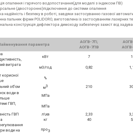
ція опалення і гарячого водопостачання(для моделі з індексом ПВ)
ерсальне (двостороннє)підключення до системи опалення
а надійність і безпеку в роботі, завдяки застосуванню газової автомати
нна пальник фірми POLIDORO, виготовлена із застосуванням лазерних те
інальна конструкція дефлектора димоходу забезпечує захист від задуван
АОГВ-7П;
АОГВ
Найменування параметра
АОГВ-7ПВ
АОГВ
на
кВт
7
1
уктивність,
ий витрата
м3/год
0,82
1,
т корисної
%
ше
3
ьний об'єм
210
3
м
иск води в
МПа
більше
темі ГВП,
МПа
ність ГВП
л\хв
2,33
3,
ла
кг
40
5
регулювання
про
ри води на
З