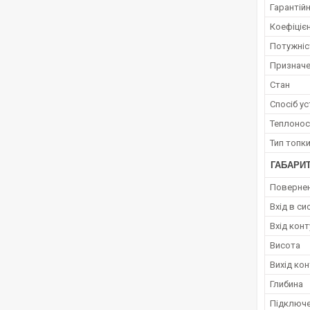
Гарантійн
Коефіцієн
Потужніс
Призначе
Стан
Спосіб у
Теплонос
Тип топк
ГАБАРИТ
Повернен
Вхід в с
Вхід кон
Висота
Вихід ко
Глибина
Підключе