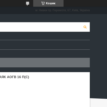
Кошик
м. Нивки пр. Перемоги, 67, Київ, Україна
ЯК АОГВ 16 П(С)