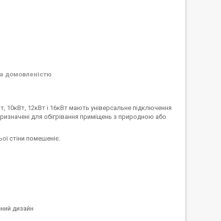
а домовленістю
, 10кВт, 12кВт і 16кВт мають універсальне підключення
призначені для обігрівання приміщень з природною або
ої стіни помешеніє.
сний дизайн