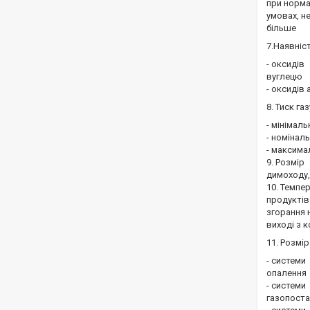
при норм
умовах, н
більше
7.Наявніс
- оксидів
вуглецю
- оксидів 
8. Тиск газ
- мінімаль
- номінал
- максима
9. Розмір
димоходу,
10. Темпе
продуктів
згорання 
виході з 
11. Розмір
- системи
опалення
- системи
газопоста