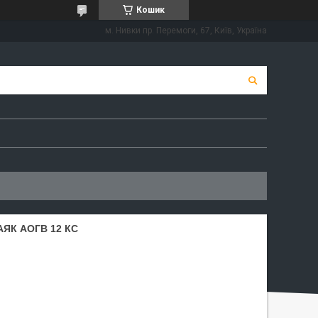
Кошик
м. Нивки пр. Перемоги, 67, Київ, Україна
ЯК АОГВ 12 КС