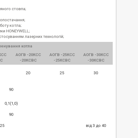
дяного стовпа;
допостачання;
оботу котла;
тики HONEYWELL;
астосуванням лазерних технологій;
енування котла
КСС
АОГВ -20КСС
АОГВ -25КСС
АОГВ -30КСС
ВС
-20КСВС
-25КСВС
-30КСВС
20
25
30
90
0,1(1,0)
90
 25
від 3 до 40