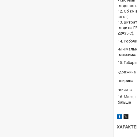
- системи
водопост
12. Об'єм 
котлі,
13. Витра
води на Г
∆t=35 С),
14. Робоч
-мінімаль
-максима
15. Габари
-довжина
-ширина
-висота
16. Маса, 
більше
ХАРАКТЕ