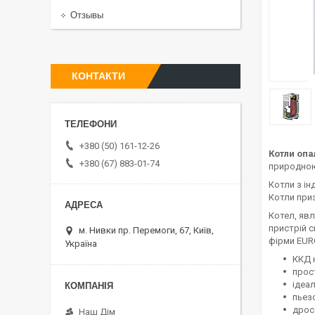
Отзывы
КОНТАКТИ
+380 (50) 161-12-26
Котли опа
+380 (67) 883-01-74
природною
Котли з і
Котли при
Котел, яв
пристрій с
м. Нивки пр. Перемоги, 67, Київ,
фірми EURO
Україна
ККД 
прос
ідеал
пьез
дрос
Наш Дім