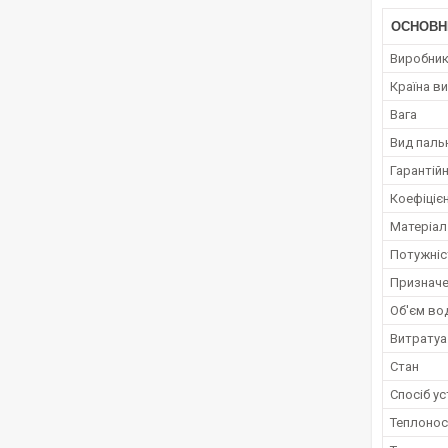
ОСНОВН
Виробни
Країна в
Вага
Вид паль
Гарантійн
Коефіцієн
Матеріал
Потужніс
Призначе
Об'єм вод
Витратуа
Стан
Спосіб у
Теплонос