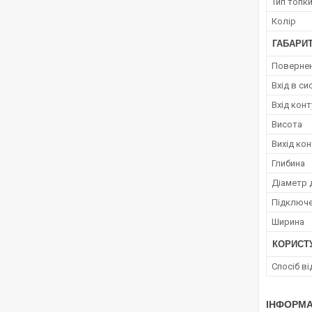
Тип топк
Колір
ГАБАРИТ
Повернен
Вхід в с
Вхід кон
Висота
Вихід ко
Глибина
Діаметр 
Підключе
Ширина
КОРИСТ
Спосіб в
ІНФОРМА