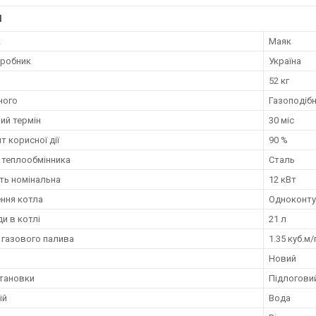
І
к
Маяк
иробник
Україна
52 кг
ного
Газоподіб
ий термін
30 міс
т корисної дії
90 %
 теплообмінника
Сталь
ть номінальна
12 кВт
ння котла
Одноконту
и в котлі
21 л
 газового палива
1.35 куб.м/
Новий
становки
Підлогови
ій
Вода