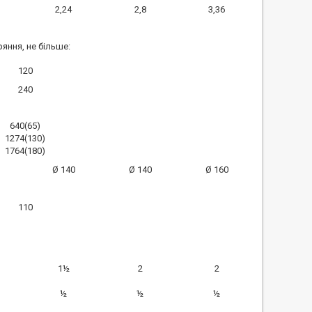
2,24
2,8
3,36
яння, не більше:
120
240
640(65)
1274(130)
1764(180)
Ø 140
Ø 140
Ø 160
110
1½
2
2
½
½
½