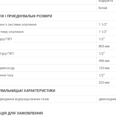
и
Відкрита
Білий
НІ І ПРИЄДНУВАЛЬНІ РОЗМІРИ
ня з системи опалення
1 1/2"
истему опалення
1 1/2"
туру ГВП
1/2"
805 мм
нтуру ГВП
1/2"
496 мм
димоходу
120 мм
ння газу
1/2"
320 мм
УВАЛЬНИЦЬКІ ХАРАКТЕРИСТИКИ
ідведення відпрацьованих газів
димохідни
ЦІЯ ДЛЯ ЗАМОВЛЕННЯ