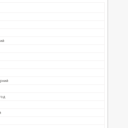
ний
рний
год
й