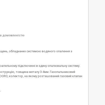
а домовленістю
міщень, обладнаних системою водяного опалення з
аралельному підключенні в єдину опалювальну систему.
нструкцію, товщина металу 3-4мм. Газопальниковий
OLIDORO, колектор, на якому розташований газовий клапан
;