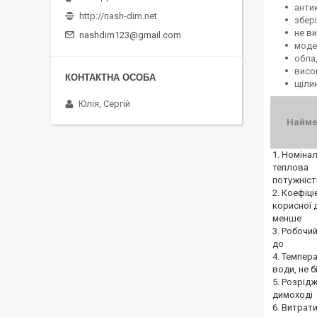
анти
http://nash-dim.net
збері
не в
nashdim123@gmail.com
моде
облад
висо
щіли
Юлія, Сергій
Найме
1. Номіна
теплова
потужніст
2. Коефіці
корисної д
менше
3. Робочий
до
4. Темпер
води, не 
5. Розрід
димоході
6. Витрати