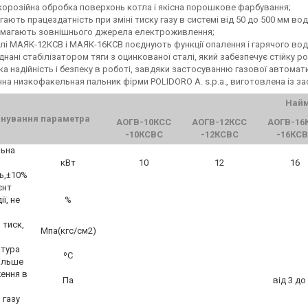
корозійна обробка поверхонь котла і якісна порошкове фарбування;
гають працездатність при зміні тиску газу в системі від 50 до 500 мм во
имагають зовнішнього джерела електроживлення;
лі МАЯК-12КСВ і МАЯК-16КСВ поєднують функції опалення і гарячого во
нані стабілізатором тяги з оцинкованої сталі, який забезпечує стійку р
ка надійність і безпеку в роботі, завдяки застосуванню газової автома
нна низкофакельная пальник фірми POLIDORO A. s.p.a., виготовлена із з
Найм
нування параметра
АОГВ-10КСС
АОГВ-12КСС
АОГВ-16
-10КСВС
-12КСВС
-16КС
льна
кВт
10
12
16
ь,±10%
єнт
ії, не
%
 тиск,
Мпа(кгс/см2)
атура
ºС
більше
ження в
Па
від 3 до
 газу