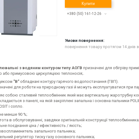
Купити
+380 (50) 161-12-26
повернення товару протягом 14 днів
з
лювальні з водяним контуром типу АОГВ
призначені для обігріву при
 або примусовою циркуляцією теплоносія;.
ндексом
"В"
обладнані контуру гарячого водопостачання (ГВП).
значені для роботи на природному газі й можуть експлуатуватися при п
ляє собою сталевий теплообмінник який має вертикальну жаротрубну ко
кладається з панелі, на якій закріплені запальна і основна пальники P
SIT і сопло.
не менше 90 %;
тота в обслуговуванні, завдяки оригінальній конструкції теплообмінника
ьне поєднання ціна / ефективність / якість;
овоспламенитель запального пальника;
ельний регулятор тиску газу основного пальника;