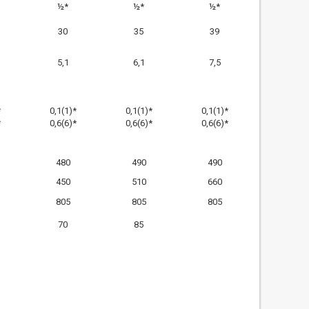
½*
½*
½*
30
35
39
5,1
6,1
7,5
*
0,1(1)*
0,1(1)*
0,1(1)*
*
0,6(6)*
0,6(6)*
0,6(6)*
480
490
490
450
510
660
805
805
805
70
85