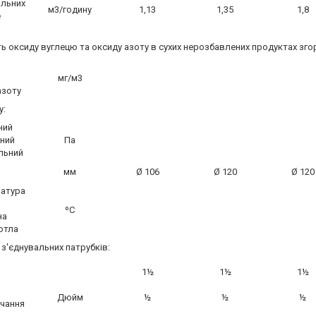
альних
м3/годину
1,13
1,35
1,8
е
ть оксиду вуглецю та оксиду азоту в сухих нерозбавлених продуктах згор
мг/м3
азоту
у:
ний
ьний
Па
льний
мм
Ø 106
Ø 120
Ø 120
ратура
ºС
на
котла
 з'єднувальних патрубків:
1½
1½
1½
Дюйм
½
½
½
чання