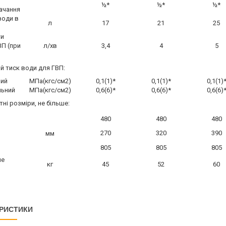
½*
½*
½*
ачання
води в
л
17
21
25
ти
ВП (при
л/хв
3,4
4
5
ий тиск води для ГВП:
ний
МПа(кгс/см2)
0,1(1)*
0,1(1)*
0,1(1)
льний
МПа(кгс/см2)
0,6(6)*
0,6(6)*
0,6(6)
тні розміри, не більше:
480
480
480
270
320
390
мм
805
805
805
не
кг
45
52
60
РИСТИКИ