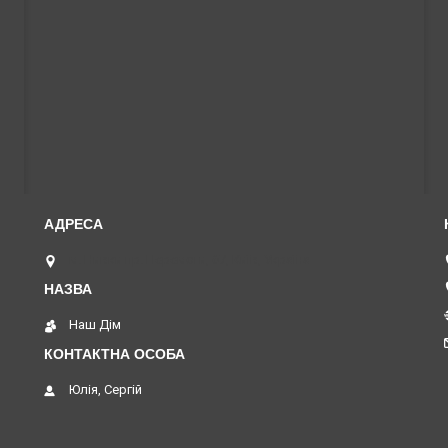
м. Нивки пр. Перемоги, 67, Київ, Україна
Наш Дім
Юлія, Сергій