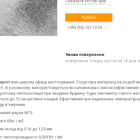
Показати оптові ціни
Купити
+380 (50) 161-12-26
повернення товару протягом 14 днів
з
ерліт
має широку сферу застосування. Структура матеріалу на подобі ма
ті. В основному, використовується як наповнювач і високоефективний 
рлітова теплоізоляція при зведенні будинку. Один сантиметр такого м
ься до 12 см цегляної кладки. Ефективний при наднизьких температурах 
ду в'яжучими.
учений марки М75:
ага 60кг / м3
ий склад від 0.16 до 1,25 мм
нт теплопровідності 0,039 Вт / мК