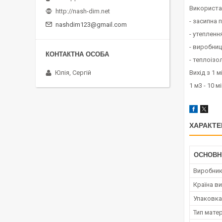
Використа
http://nash-dim.net
- засипна 
nashdim123@gmail.com
- утепленн
- виробниц
- теплоізо
Юлія, Сергій
Вихід з 1 м
1 м3 - 10 м
ХАРАКТЕ
ОСНОВН
Виробни
Країна в
Упаковка
Тип мате