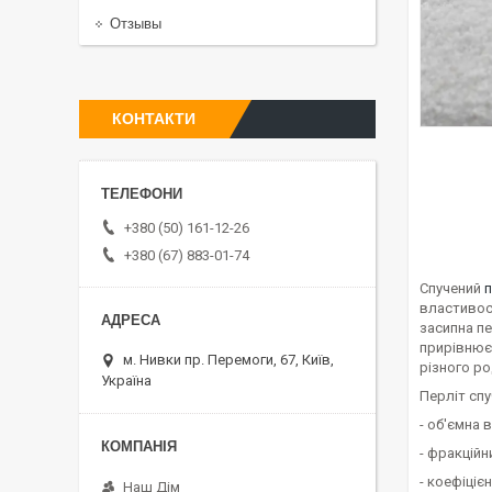
Отзывы
КОНТАКТИ
+380 (50) 161-12-26
+380 (67) 883-01-74
Спучений
п
властивос
засипна пе
прирівнюєт
м. Нивки пр. Перемоги, 67, Київ,
різного ро
Україна
Перліт сп
- об'ємна в
- фракційн
- коефіціє
Наш Дім