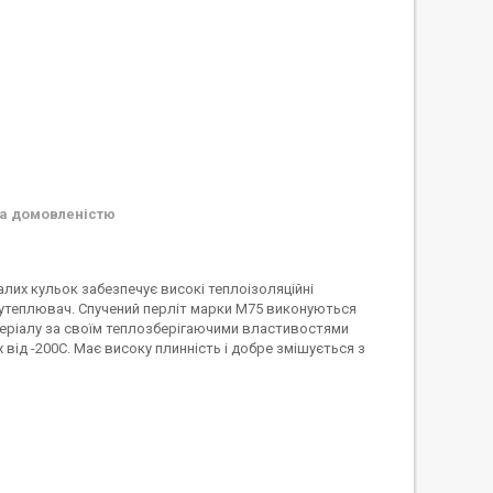
а домовленістю
лих кульок забезпечує високі теплоізоляційні
утеплювач. Спучений перліт марки М75 виконуються
атеріалу за своїм теплозберігаючими властивостями
від -200С. Має високу плинність і добре змішується з