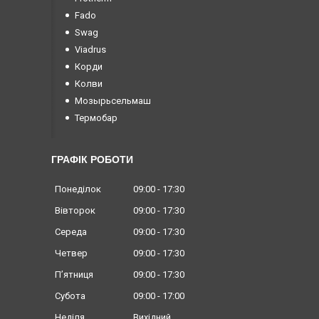
Fado
Swag
Viadrus
Корди
Колви
Мозырьсельмаш
Термобар
ГРАФІК РОБОТИ
Понеділок
09:00
17:30
Вівторок
09:00
17:30
Середа
09:00
17:30
Четвер
09:00
17:30
Пʼятниця
09:00
17:30
Субота
09:00
17:00
Неділя
Вихідний