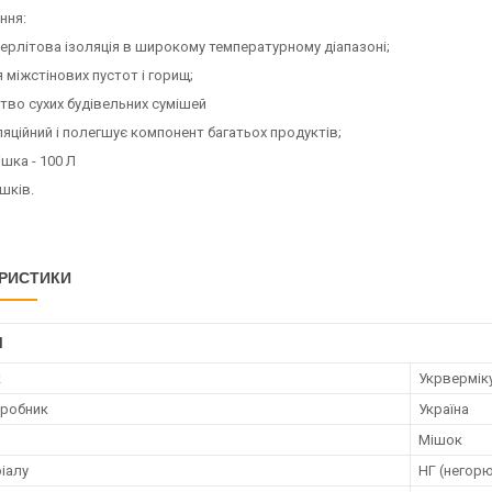
ння:
перлітова ізоляція в широкому температурному діапазоні;
я міжстінових пустот і горищ;
тво сухих будівельних сумішей
ляційний і полегшує компонент багатьох продуктів;
ішка - 100 Л
ішків.
РИСТИКИ
І
к
Укрвермік
иробник
Україна
Мішок
ріалу
НГ (негор