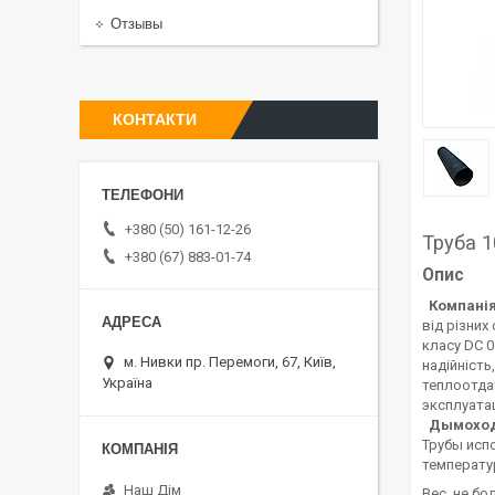
Отзывы
КОНТАКТИ
+380 (50) 161-12-26
Труба 
+380 (67) 883-01-74
Опис
Компанія
від різних
класу DC 
м. Нивки пр. Перемоги, 67, Київ,
надійніст
Україна
теплоотда
эксплуата
Дымоход
Трубы исп
температур
Наш Дім
Вес, не бол