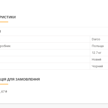
РИСТИКИ
І
к
Darco
иробник
Польща
12.7 кг
Новий
Чорний
ЦІЯ ДЛЯ ЗАМОВЛЕННЯ
,67 ₴