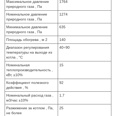
Максимальное давление
1764
природного газа , Па
Номинальное давление
1274
природного газа , Па
Минимальное давление
635
природного газа , Па
Площадь обогрева , м
2
140
Диапазон регулирования
40÷90
температуры на выходе из
котла , °C
Номинальная
15
теплопроизводительность ,
кВт, ±10%
Коэффициент полезного
92
действия , %
Номинальный расход газа ,
1,7
м
3
/час ±10%
Разжижение за котлом , Па,
25
не более