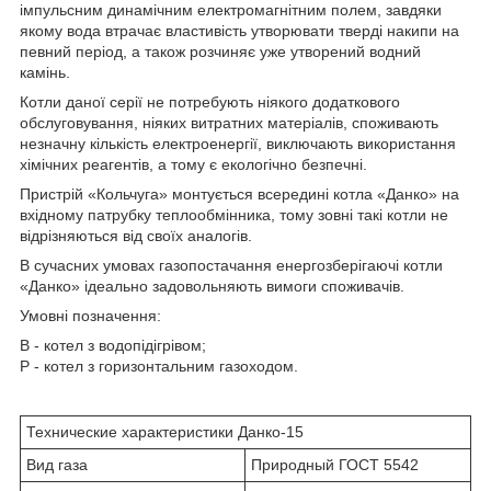
імпульсним динамічним електромагнітним полем, завдяки
якому вода втрачає властивість утворювати тверді накипи на
певний період, а також розчиняє уже утворений водний
камінь.
Котли даної серії не потребують ніякого додаткового
обслуговування, ніяких витратних матеріалів, споживають
незначну кількість електроенергії, виключають використання
хімічних реагентів, а тому є екологічно безпечні.
Пристрій «Кольчуга» монтується всередині котла «Данко» на
вхідному патрубку теплообмінника, тому зовні такі котли не
відрізняються від своїх аналогів.
В сучасних умовах газопостачання енергозберігаючі котли
«Данко» ідеально задовольняють вимоги споживачів.
Умовні позначення:
В - котел з водопідігрівом;
Р - котел з горизонтальним газоходом.
Технические характеристики Данко-15
Вид газа
Природный ГОСТ 5542