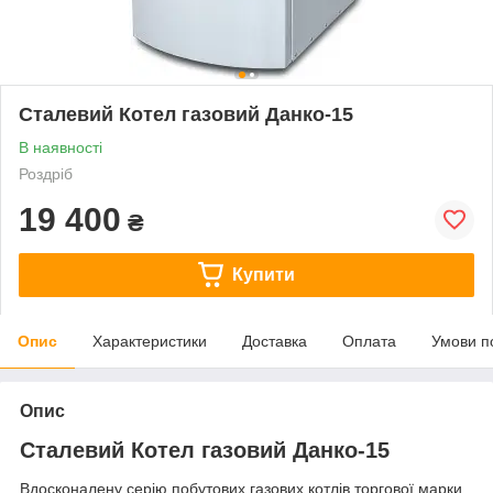
Сталевий Котел газовий Данко-15
В наявності
Роздріб
19 400
₴
Купити
Опис
Характеристики
Доставка
Оплата
Умови п
Опис
Сталевий Котел газовий Данко-15
Вдосконалену серію побутових газових котлів торгової марки