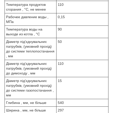
Температура продуктов
110
сгорания , °С, не менее
Рабочее давление воды ,
0,15
МПа
Температура воды на
90
выходе из котла , °C
Діаметр під'єднувальних
50
патрубків, (умовний прохід)
до системи теплопостачання
, мм
Діаметр під'єднувальних
110
патрубків, (умовний прохід)
до димоходу , мм
Діаметр під'єднувальних
15
патрубків, (умовний прохід)
до системи газопостачання ,
мм
Глибина , мм, не більше
540
Ширина , мм, не більше
297