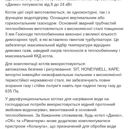
«Данко» потужністю від 8 до 24 кВт.
Котли цієї серії виготовляються, як одноконтурні, так і з
функцією водопідігріву. Оснащені вертикальним або
горизонтальним газоходом. Основний зварний трубчастий
теплообмінник виготовляється з високоякісної сталі товщиною
3 мм Газоходи теплообмінника виконані з великої кількості
димогарних
труб
, в які вставлено гвинтові турбулізатори. Це
забезпечує максимальний відбір температури відхідних
димових газів, швидкий нагрів теплоносія в теплообміннику і
максимальний ККД котла.
Для комплектації котлів використовуються:
автоматика безпеки і регулювання: SIT, HONEYWELL, КАРЕ;
імпортні інжекційні низкофакельные пальники з високоякісної
термостійкої нержавіючої сталі, які забезпечують повне
згорання газу і стійке полум'я навіть при падінні тиску газу до
635 Па.
У двухфункциональных котлах для нагрівання води на
господарські потреби використовується мідний проточний
змійовик-водонагрівач, вмонтований в основний
теплообмінник. За бажанням споживачів, будь котел «Данко»,
«ОК» та «Рівнетерм» може додатково комплектуватися
пристроєм «Кольчуга», що призначений для обробки води