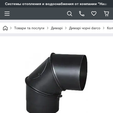
Системы отопления и водоснабжения от компании "Наш Ді
Товари та послуги
Димарі
Димарі чорні darco
Кол