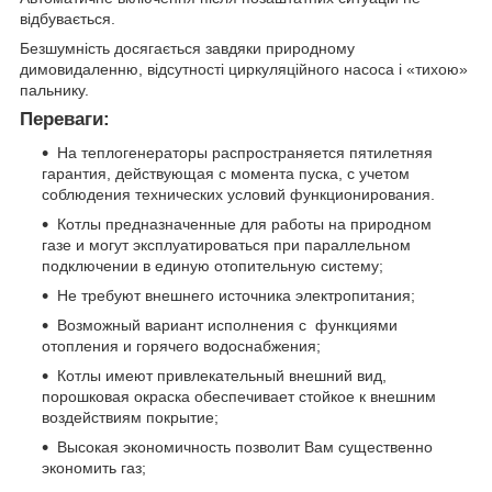
відбувається.
Безшумність досягається завдяки природному
димовидаленню, відсутності циркуляційного насоса і «тихою»
пальнику.
Переваги:
На теплогенераторы распространяется пятилетняя
гарантия, действующая с момента пуска, с учетом
соблюдения технических условий функционирования.
Котлы предназначенные для работы на природном
газе и могут эксплуатироваться при параллельном
подключении в единую отопительную систему;
Не требуют внешнего источника электропитания;
Возможный вариант исполнения с функциями
отопления и горячего водоснабжения;
Котлы имеют привлекательный внешний вид,
порошковая окраска обеспечивает стойкое к внешним
воздействиям покрытие;
Высокая экономичность позволит Вам существенно
экономить газ;