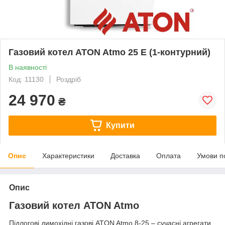
Газовий котел ATON Atmo 25 Е (1-контурний)
В наявності
Код: 11130
Роздріб
24 970
₴
Купити
Опис
Характеристики
Доставка
Оплата
Умови п
Опис
Газовий котел ATON Atmo
Підлогові димохідні газові ATON Atmo 8-25 – сучасні агрегати