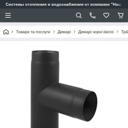
Системы отопления и водоснабжения от компании "Наш Ді
Товари та послуги
Димарі
Димарі чорні darco
Трі