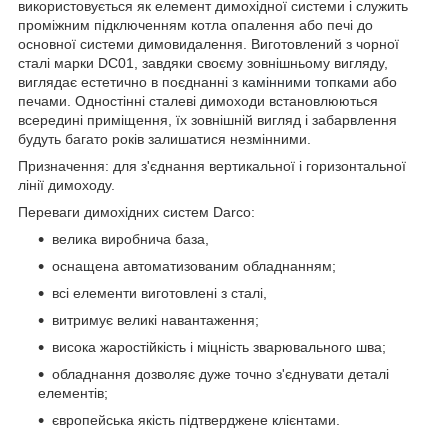
використовується як елемент димохідної системи і служить
проміжним підключенням котла опалення або печі до
основної системи димовидалення. Виготовлений з чорної
сталі марки DC01, завдяки своєму зовнішньому вигляду,
виглядає естетично в поєднанні з
камінними топками
або
печами. Одностінні сталеві димоходи встановлюються
всередині приміщення, їх зовнішній вигляд і забарвлення
будуть багато років залишатися незмінними.
Призначення: для з'єднання вертикальної і горизонтальної
лінії димоходу.
Переваги димохідних систем Darco:
велика виробнича база,
оснащена автоматизованим обладнанням;
всі елементи виготовлені з сталі,
витримує великі навантаження;
висока жаростійкість і міцність зварювального шва;
обладнання дозволяє дуже точно з'єднувати деталі
елементів;
європейська якість підтверджене клієнтами.