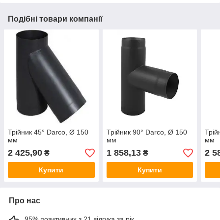
Подібні товари компанії
Трійник 45° Darco, Ø 150
Трійник 90° Darco, Ø 150
Трій
мм
мм
мм
2 425,90
1 858,13
2 5
₴
₴
Купити
Купити
Про нас
95% позитивних з 21 відгука за рік