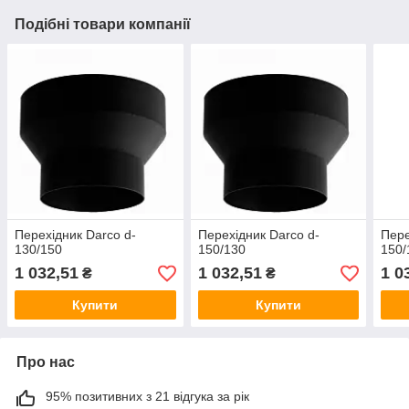
Подібні товари компанії
Перехідник Darco d-
Перехідник Darco d-
Пере
130/150
150/130
150/
1 032,51
1 032,51
1 0
₴
₴
Купити
Купити
Про нас
95% позитивних з 21 відгука за рік