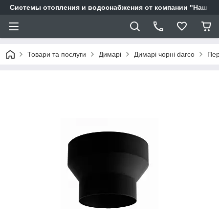
Системы отопления и водоснабжения от компании "Наш Ді
Товари та послуги
Димарі
Димарі чорні darco
Пер