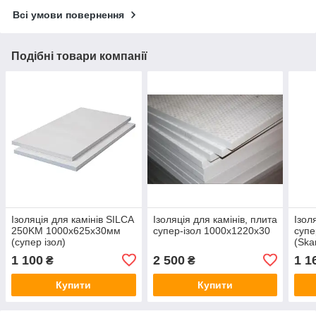
Всі умови повернення
Подібні товари компанії
Ізоляція для камінів SILCA
Ізоляція для камінів, плита
Ізол
250KM 1000х625х30мм
супер-ізол 1000х1220х30
супе
(супер ізол)
(Ska
1 100
2 500
1 1
₴
₴
Купити
Купити