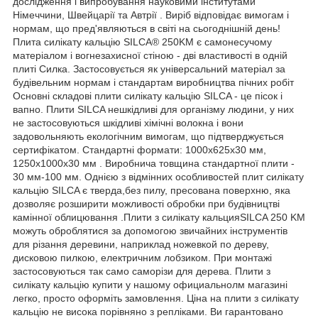
дослідження і випробування науковими інститутами
Німеччини, Швейцарії та Автрії . Виріб відповідає вимогам і
нормам, що пред'являються в світі на сьогоднішній день!
Плита силікату кальцію SILCA® 250KM є самонесучому
матеріалом і вогнезахисної стіною - дві властивості в одній
плиті Силка. Застосовується як універсальний матеріал за
будівельним нормам і стандартам виробництва пічних робіт
Основні складові плити силікату кальцію SILCA - це пісок і
вапно. Плити SILCA нешкідливі для організму людини, у них
не застосовуються шкідливі хімічні волокна і вони
задовольняють екологічним вимогам, що підтверджується
сертифікатом. Стандартні формати: 1000х625х30 мм,
1250х1000х30 мм . Виробнича товщина стандартної плити -
30 мм-100 мм. Однією з відмінних особливостей плит силікату
кальцію SILCA є тверда,без пилу, пресована поверхню, яка
дозволяє розширити можливості обробки при будівництві
камінної облицювання .Плити з силікату кальцияSILCA 250 KM
можуть оброблятися за допомогою звичайних інструментів
для різання деревини, наприклад ножевкой по дереву,
дисковою пилкою, електричним лобзиком. При монтажі
застосовуються так само саморізи для дерева. Плити з
силікату кальцію купити у нашому официальнолм магазині
легко, просто оформіть замовлення. Ціна на плити з силікату
кальцію не висока порівняно з репліками. Ви гарантовано