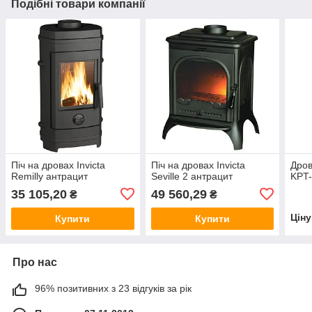
Подібні товари компанії
Піч на дровах Invicta
Піч на дровах Invicta
Дров
Remilly антрацит
Seville 2 антрацит
KPT-
35 105,20
49 560,29
₴
₴
Цін
Купити
Купити
Про нас
96% позитивних з 23 відгуків за рік