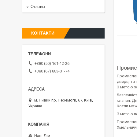
Отзывы
КОНТАКТИ
+380 (50) 161-12-26
Промис
+380 (67) 883-01-74
Промислові
дверцята 
З метою з
Безпечніс
м. Нивки пр. Перемоги, 67, Київ,
клапан. Д
Україна
Котли можу
З метою п
Промислов
Хмельниччи
Наш Дім