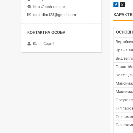
http://nash-dim.net
ХАРАКТЕ
nashdim123@gmail.com
ОСНОВН
Виробни
Юлія, Сергій
Країна в
Вид тепл
Гарантійн
Коефіцієн
Максимал
Максимал
Потужніс
Тип паро
Тип пром
Тип пром