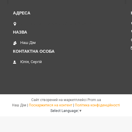
м. Нивки пр. Перемоги, 67, Київ, Україна
Наш Дім
Юлія, Сергій
Сайт створений на маркетплейсі
Prom.ua
Наш Дім |
Поскаржитися на контент
|
Політика конфіденційності
Select Language
▼