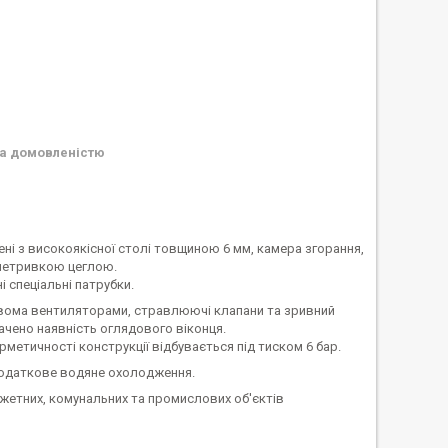
а домовленістю
ні з високоякісної столі товщиною 6 мм, камера згорання,
гнетривкою цеглою.
 спеціальні патрубки.
двома вентиляторами, стравлюючі клапани та зривний
ачено наявність оглядового віконця.
метичності конструкції відбувається під тиском 6 бар.
 додаткове водяне охолодження.
етних, комунальних та промислових об'єктів