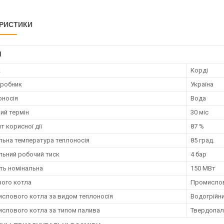
РИСТИКИ
І
к
Корді
иробник
Україна
оносія
Вода
ий термін
30 міс
т корисної дії
87 %
ьна температура теплоносія
85 град.
ьний робочий тиск
4 бар
ть номінальна
150 МВт
вого котла
Промисло
ислового котла за видом теплоносія
Водогрійн
ислового котла за типом палива
Твердопал