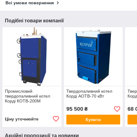
Всі умови повернення
Подібні товари компанії
Промисловий
Твердопаливний котел
Твер
твердопаливний котел
Корді АОТВ-70 кВт
Корд
Корді КОТВ-200М
95 500
68 
₴
Ціну уточнюйте
Купити
Акційні пропозиції та новинки