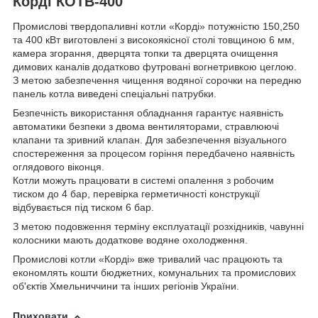
Корді КОТВ-400
Промислові твердопаливні котли «Корді» потужністю 150,250
та 400 кВт виготовлені з високоякісної столі товщиною 6 мм,
камера згорання, дверцята топки та дверцята очищення
димових каналів додатково футровані вогнетривкою цеглою.
З метою забезпечення чищення водяної сорочки на передню
панель котла виведені спеціальні патрубки.
Безпечність використання обладнання гарантує наявність
автоматики безпеки з двома вентиляторами, стравлюючі
клапани та зривний клапан. Для забезпечення візуального
спостереження за процесом горіння передбачено наявність
оглядового віконця.
Котли можуть працювати в системі опалення з робочим
тиском до 4 бар, перевірка герметичності конструкції
відбувається під тиском 6 бар.
З метою подовження терміну експлуатації розхідників, чавунні
колосники мають додаткове водяне охолодження.
Промислові котли «Корді» вже тривалий час працюють та
економлять кошти бюджетних, комунальних та промислових
об'єктів Хмельниччини та інших регіонів України.
Приховати