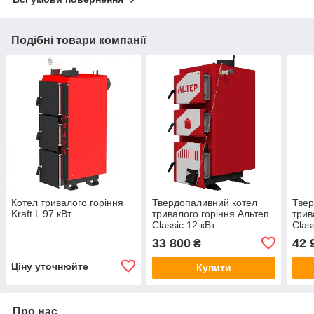
Подібні товари компанії
Котел тривалого горіння
Твердопаливний котел
Твер
Kraft L 97 кВт
тривалого горіння Альтеп
трив
Classic 12 кВт
Clas
33 800
42 
₴
Ціну уточнюйте
Купити
Про нас