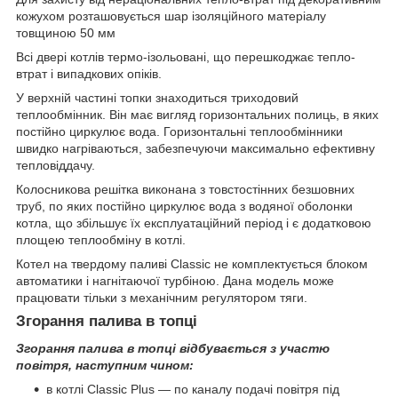
кожухом розташовується шар ізоляційного матеріалу
товщиною 50 мм
Всі двері котлів термо-ізольовані, що перешкоджає тепло-
втрат і випадкових опіків.
У верхній частині топки знаходиться триходовий
теплообмінник. Він має вигляд горизонтальних полиць, в яких
постійно циркулює вода. Горизонтальні теплообмінники
швидко нагріваються, забезпечуючи максимально ефективну
тепловіддачу.
Колосникова решітка виконана з товстостінних безшовних
труб, по яких постійно циркулює вода з водяної оболонки
котла, що збільшує їх експлуатаційний період і є додатковою
площею теплообміну в котлі.
Котел на твердому паливі Classic не комплектується блоком
автоматики і нагнітаючої турбіною. Дана модель може
працювати тільки з механічним регулятором тяги.
Згорання палива в топці
Згорання палива в топці відбувається з участю
повітря, наступним чином:
в котлі Classic Plus — по каналу подачі повітря під