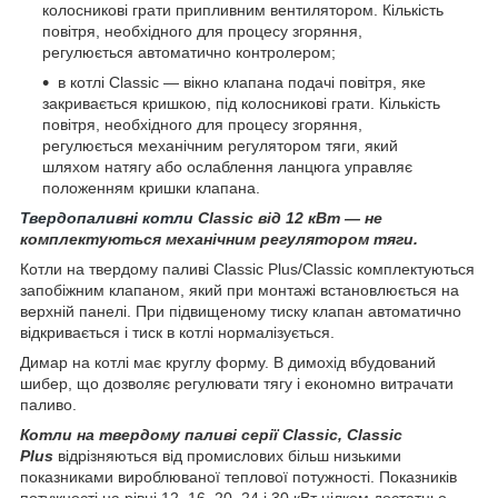
колосникові грати припливним вентилятором. Кількість
повітря, необхідного для процесу згоряння,
регулюється автоматично контролером;
в котлі Classic — вікно клапана подачі повітря, яке
закривається кришкою, під колосникові грати. Кількість
повітря, необхідного для процесу згоряння,
регулюється механічним регулятором тяги, який
шляхом натягу або ослаблення ланцюга управляє
положенням кришки клапана.
Твердопаливні котли
Classic від 12 кВт — не
комплектуються механічним регулятором тяги.
Котли на твердому паливі Classic Plus/Classic комплектуються
запобіжним клапаном, який при монтажі встановлюється на
верхній панелі. При підвищеному тиску клапан автоматично
відкривається і тиск в котлі нормалізується.
Димар на котлі має круглу форму. В димохід вбудований
шибер, що дозволяє регулювати тягу і економно витрачати
паливо.
Котли на твердому паливі серії Classic, Classic
Plus
відрізняються від промислових більш низькими
показниками вироблюваної теплової потужності. Показників
потужності на рівні 12, 16, 20, 24 і 30 кВт цілком достатньо,