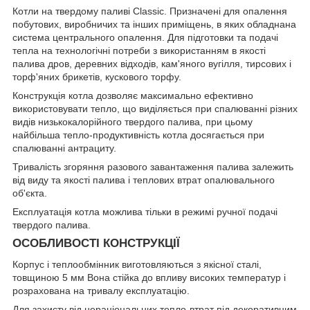
Котли на твердому паливі Classic. Призначені для опалення
побутових, виробничих та інших приміщень, в яких обладнана
система центрального опалення. Для підготовки та подачі
тепла на технологічні потреби з використанням в якості
палива дров, деревних відходів, кам'яного вугілля, тирсових і
торф'яних брикетів, кускового торфу.
Конструкція котла дозволяє максимально ефективно
використовувати тепло, що виділяється при спалюванні різних
видів низькокалорійного твердого палива, при цьому
найбільша тепло-продуктивність котла досягається при
спалюванні антрациту.
Тривалість згоряння разового завантаження палива залежить
від виду та якості палива і теплових втрат опалювального
об'єкта.
Експлуатація котла можлива тільки в режимі ручної подачі
твердого палива.
ОСОБЛИВОСТІ КОНСТРУКЦІЇ
Корпус і теплообмінник виготовляються з якісної сталі,
товщиною 5 мм Вона стійка до впливу високих температур і
розрахована на тривалу експлуатацію.
Для захисту від нераціональних тепло-втрат під декоративним