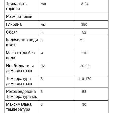
Тривалість
год
8-24
горіння
Розміри топки
Глибина
мм
350
Обсяг
л.
52
Количиство води
л.
75
в котлі
Маса котла без
кг
210
води
Необхідна тяга
ПА
20-25
димових газів
Температура
З
110-170
димових газів
Рекомендована
З
58
Температура хв.
Максимальна
З
90
температура