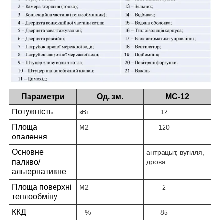
Параметри
Од. зм.
MC-12
Потужність
кВт
12
Площа
М2
120
опалення
Основне
антрацыт, вугілля,
паливо/
дрова
альтернативне
Площа поверхні
М2
2
теплообміну
ККД
%
85