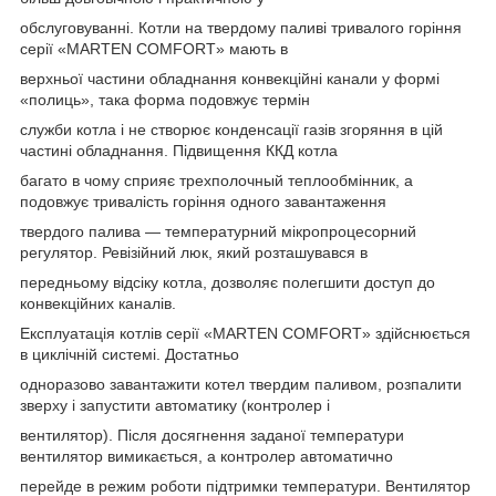
обслуговуванні. Котли на твердому паливі тривалого горіння
серії «MARTEN COMFORT» мають в
верхньої частини обладнання конвекційні канали у формі
«полиць», така форма подовжує термін
служби котла і не створює конденсації газів згоряння в цій
частині обладнання. Підвищення ККД котла
багато в чому сприяє трехполочный теплообмінник, а
подовжує тривалість горіння одного завантаження
твердого палива — температурний мікропроцесорний
регулятор. Ревізійний люк, який розташувався в
передньому відсіку котла, дозволяє полегшити доступ до
конвекційних каналів.
Експлуатація котлів серії «MARTEN COMFORT» здійснюється
в циклічній системі. Достатньо
одноразово завантажити котел твердим паливом, розпалити
зверху і запустити автоматику (контролер і
вентилятор). Після досягнення заданої температури
вентилятор вимикається, а контролер автоматично
перейде в режим роботи підтримки температури. Вентилятор