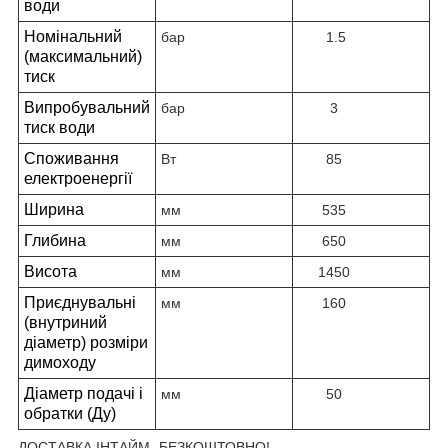
води
Номінальний
бар
1.5
(максимальний)
тиск
Випробувальний
бар
3
тиск води
Споживання
Вт
85
електроенергії
Ширина
мм
535
Глибина
мм
650
Висота
мм
1450
Приєднувальні
мм
160
(внутриний
діаметр) розміри
димоходу
Діаметр подачі і
мм
50
обратки (Ду)
ДОСТАВКА ІНТАЙМ -БЕЗКОШТОВНО!