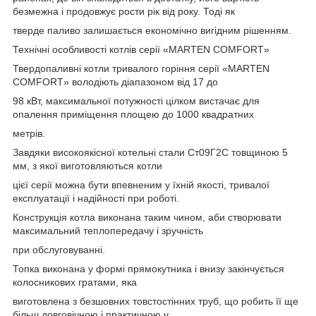
безмежна і продовжує рости рік від року. Тоді як
тверде паливо залишається економічно вигідним рішенням.
Технічні особливості котлів серії «MARTEN COMFORT»
Твердопаливні котли тривалого горіння серії «MARTEN
COMFORT» володіють діапазоном від 17 до
98 кВт, максимальної потужності цілком вистачає для
опалення приміщення площею до 1000 квадратних
метрів.
Завдяки високоякісної котельні стали Ст09Г2С товщиною 5
мм, з якої виготовляються котли
цієї серії можна бути впевненим у їхній якості, тривалої
експлуатації і надійності при роботі.
Конструкція котла виконана таким чином, аби створювати
максимальний теплопередачу і зручність
при обслуговуванні.
Топка виконана у формі прямокутника і внизу закінчується
колосникових гратами, яка
виготовлена з безшовних товстостінних
труб
, що робить її ще
більш довговічною і практичною у