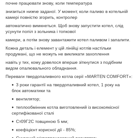
почне працювати знову, коли температура
знизиться нижче заданої. У момент, коли паливо в котельній
камері повністю згорить, контролер
автоматично вимкнеться. Щоб знову запустити котел, слід
усунути попіл з зольника і топкової
камери, а потім знову завантажити котел паливом і запалити.
Кожна деталь і елемент у цій лінійці котлів настільки
продумані, що не можуть не викликати захоплення
навіть у тих, кому довелося вперше зіткнутися з подібним
видом опалювального обладнання.
Переваги твердопаливного котла серії «MARTEN COMFORT»:
3 роки гарантії на твердопаливний котел, 1 року на
блок автоматики та
вентилятор;
теплообмінник котла виготовлений із високоякісної
сертифікованої сталі
Ст09Г2С товщиною 5 мм;
коефіцієнт корисної дії - 85%;
Сучасний мікропроцесорний регулятор;