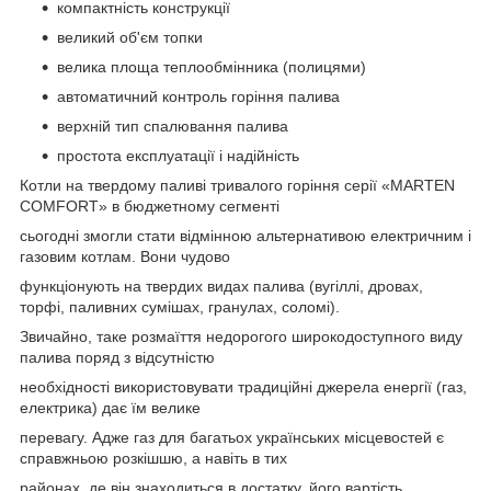
компактність конструкції
великий об'єм топки
велика площа теплообмінника (полицями)
автоматичний контроль горіння палива
верхній тип спалювання палива
простота експлуатації і надійність
Котли на твердому паливі тривалого горіння серії «MARTEN
COMFORT» в бюджетному сегменті
сьогодні змогли стати відмінною альтернативою електричним і
газовим котлам. Вони чудово
функціонують на твердих видах палива (вугіллі, дровах,
торфі, паливних сумішах, гранулах, соломі).
Звичайно, таке розмаїття недорогого широкодоступного виду
палива поряд з відсутністю
необхідності використовувати традиційні джерела енергії (газ,
електрика) дає їм велике
перевагу. Адже газ для багатьох українських місцевостей є
справжньою розкішшю, а навіть в тих
районах, де він знаходиться в достатку, його вартість