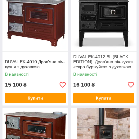
DUVAL EK-4012 BL (BLACK
DUVAL EK-4010 Дров'яна піч-
EDITION). Дров'яна піч-кухня
кухня з духовкою
«євро буржуйка» з духовкою
В наявності
В наявності
15 100
16 100
₴
₴
Купити
Купити