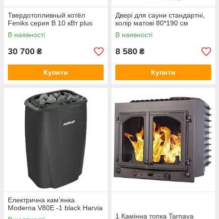
Твердотопливный котёл
Двері для сауни стандартні,
Feniks серия B 10 кВт plus
колір матові 80*190 см
В наявності
В наявності
30 700
8 580
₴
₴
Купити
Купити
Електрична кам'янка
Moderna V80E -1 black Harvia
1 Камінна топка Tarnava