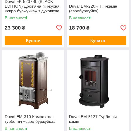
Duval EK-5237BL (BLACK
EDITION) Дров'яна піч-кухня
Duval EM-220F. Піч-камін
«євро буржуйка» з духовкою
(євробуржуйка)
В наявності
В наявності
23 300
18 700
₴
₴
Купити
Купити
Duval EM-310 Компактна
Duval EM-5127 Турбо піч-
турбо піч «євро буржуйка»
камін
В наявності
В наявності