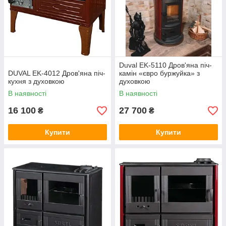
Duval EK-5110 Дров'янa піч-
DUVAL EK-4012 Дров'яна піч-
камін «євро буржуйка» з
кухня з духовкою
духовкою
В наявності
В наявності
16 100
27 700
₴
₴
Купити
Купити