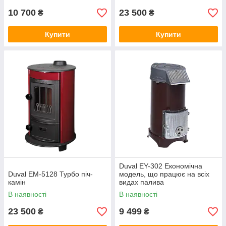
10 700
23 500
₴
₴
Купити
Купити
Duval EY-302 Економічна
Duval EM-5128 Турбо піч-
модель, що працює на всіх
камін
видах палива
В наявності
В наявності
23 500
9 499
₴
₴