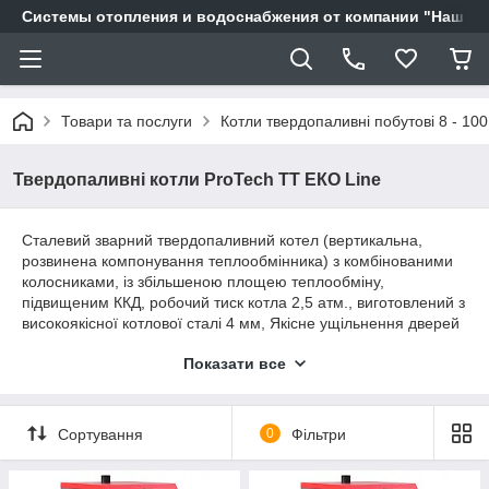
Системы отопления и водоснабжения от компании "Наш Ді
Товари та послуги
Котли твердопаливні побутові 8 - 100
Твердопаливні котли ProTech TT ЕКО Line
Сталевий зварний твердопаливний котел (вертикальна,
розвинена компонування теплообмінника) з комбінованими
колосниками, із збільшеною площею теплообміну,
підвищеним ККД, робочий тиск котла 2,5 атм., виготовлений з
високоякісної котлової сталі 4 мм, Якісне ущільнення дверей
з можливістю регулювання щільності замикання. Паливо
Показати все
вугілля, дрова , брикети. Має можливість встановлення
регулятора температури, автоматики керування горінням і
ПЕЛЕТНОЇ ПАЛЬНИКА з автоматичною подачею пелет!
Сортування
0
Фільтри