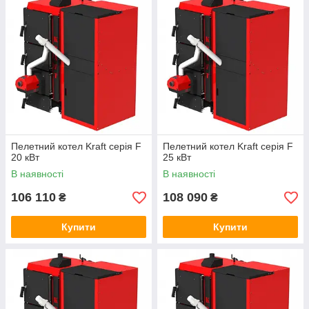
Пелетные котли KRAFT серії F будуються на базі моделі
KRAFT L котрі відрізняються збільшеним теплообмінником.
Спалювання палива відбувається в пальнику факельного
типу. Вона може бути, як українського, так і польського
виробництва (на вибір замовника).
Пелетний котел Kraft серія F
Пелетний котел Kraft серія F
20 кВт
25 кВт
В наявності
В наявності
106 110
108 090
₴
₴
Купити
Купити